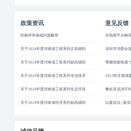
政策资讯
意见反馈
职称评审基础问题解答
在电商平台购
退款
关于2024年度河南省工程系列正高级职
深圳市消委会
称评审委员会通过人员名单的公示
案胜诉
关于2024年度河南省工程系列副高级职
警惕智能电视“
称评审委员会通过人员名单的公示
关于2024年度河南省工程系列专业技术
2022民生领
人员职业资格副高级职称考核认定通过
案例（第十批
人员的公示
关于2024年度河南省工程系列生态环境
餐饮具洗消不到
专业技术人员职业资格副高级职称考核
餐饮企业被警
认定委员会通过人员名单的公示
关于2024年度河南省经济系列副高级职
以案说法 | 新
称评审通过人员的公示
吗