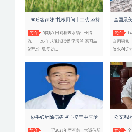
“90后客家妹”扎根田间十二载 坚持
全国最
绿色
简介
邹颖在田间检查水稻生长情
简介
1
况 文/羊城晚报记者 李海婵 实习生
自掏腰包
褚思烨 图/受访...
修水利等方
妙手银针除病痛 初心坚守中医梦
公安系
简介
——记2021年度河南十大诚信新
简介
全