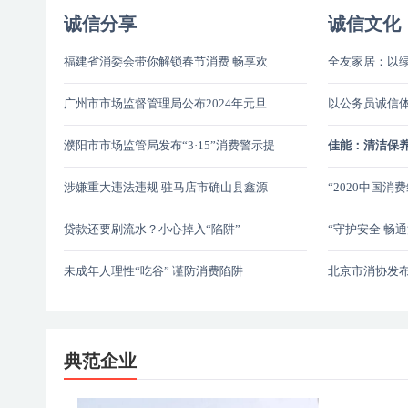
诚信分享
诚信文化
福建省消委会带你解锁春节消费 畅享欢
全友家居：以绿
乐祥和年
广州市市场监督管理局公布2024年元旦
以公务员诚信体
假期消费投诉举报热点
州”新名片
濮阳市市场监管局发布“3·15”消费警示提
佳能：清洁保养
示
用户更放心
涉嫌重大违法违规 驻马店市确山县鑫源
“2020中国
水泥粉磨有限公司被国家金融监督管理
总局通报
贷款还要刷流水？小心掉入“陷阱”
“守护安全 畅
2021年消费维
未成年人理性“吃谷” 谨防消费陷阱
北京市消协发布
知调查报告
典范企业