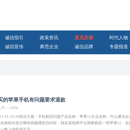
诚信指引
政策资讯
意见反馈
时代人物
诚信宣传
典范企业
诚信品牌
专题报道
买的苹果手机有问题要求退款
人气： 11950
3-11 01:10:26投诉主题：手机购买问题产品名称：苹果12企业名称：竹山通讯
吉南岭街道沙塘布统建楼投诉内容：我在某电商平台商家购买一部苹果12，说
晚上待机掉近百...