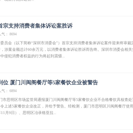
首宗支持消费者集体诉讼案胜诉
人气： 8694
委员会（以下简称“深圳市消委会”）首宗支持消费者集体诉讼案件迎来终审裁
者，涉案金额总计60余万元，以消费者集体诉讼胜诉而告终。深圳市消委会相关
中侵犯消费者权益的行为将起到震慑...
到位 厦门川闽阁餐厅等5家餐饮企业被警告
人气： 6894
厦门市思明区市场监管局通报厦门川闽阁餐厅等5家餐饮企业不合格餐饮具核查处
令上述5家餐饮企业改正，并给予警告。经检测，厦门市思明区川闽阁餐厅使
11月9日）、思明区冶录格亚拉...