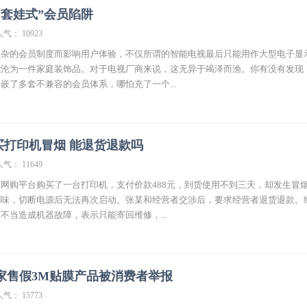
“套娃式”会员陷阱
人气： 10923
复杂的会员制度而影响用户体验，不仅所谓的智能电视最后只能用作大型电子显
能沦为一件家庭装饰品。对于电视厂商来说，这无异于竭泽而渔。你有没有发现
嵌了多套不兼容的会员体系，哪怕充了一个...
新买打印机冒烟 能退货退款吗
人气： 11649
网购平台购买了一台打印机，支付价款488元，到货使用不到三天，却发生冒
糊味，切断电源后无法再次启动。张某和经营者交涉后，要求经营者退货退款。
不当造成机器故障，表示只能寄回维修，...
家售假3M贴膜产品被消费者举报
人气： 15773