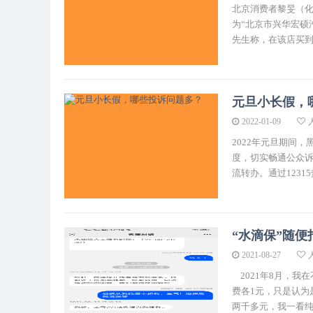
北京消费者黎旻（化
为“北京市兴华宏硕
先生称，在该店买到
元旦小长假，
2022-01-09
2022年元旦期间，
度，切实畅通公众诉
流转办。通过12315
“水滴保”随
2021-08-27
2021年8月，我
费各1元，只是认为
两千多元，我一看