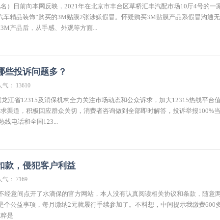
名）日前向本网反映，2021年在北京市丰台区草桥汇丰汽配市场10厅4号的一
汽车精品装饰”购买的3M贴膜2张涉嫌假冒。怀疑购买3M贴膜产品系假冒沟通
3M产品后，从手感、外观等方面...
哪些投诉问题多？
人气： 13610
黑龙江省12315及消保机构全力关注市场动态和公众诉求，加大12315热线平台
求渠道，积极回应群众关切，消费者咨询做到全部即时解答，投诉举报100%
热线电话和全国123...
便扣款，侵犯客户利益
人气： 7169
在不经意间点开了水滴保的官方网站，本人没有认真阅读相关协议和条款，随意
是个公益事项，每月缴纳2元就履行手续参加了。不料想，中间提示我缴费600
纯粹是