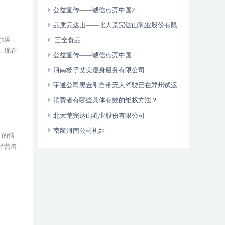
维权年主题
公益宣传——诚信点亮中国2
品质完达山——北大荒完达山乳业股份有限
示屏，
公司
三全食品
，现在
公益宣传——诚信点亮中国
河南杨子艾美瘦身服务有限公司
宇通公司黑金刚自带无人驾驶已在郑州试运
营
消费者有哪些具体有效的维权方法？
北大荒完达山乳业股份有限公司
南航河南公司机组
烟的情
经营者