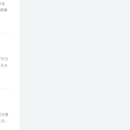
家名
无果黎
值守力
当天分
两次缴
多元，