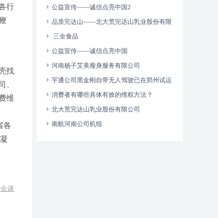
各行
维权年主题
公益宣传——诚信点亮中国2
鞭
品质完达山——北大荒完达山乳业股份有限
公司
三全食品
公益宣传——诚信点亮中国
河南杨子艾美瘦身服务有限公司
壳找
宇通公司黑金刚自带无人驾驶已在郑州试运
司、
营
消费者有哪些具体有效的维权方法？
费维
北大荒完达山乳业股份有限公司
南航河南公司机组
省各
，凝
作会谈