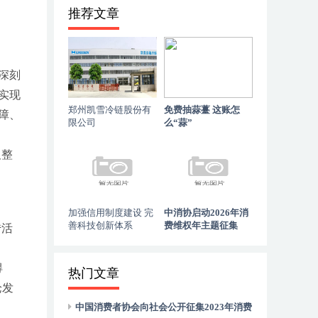
推荐文章
深刻
实现
郑州凯雪冷链股份有
免费抽蒜薹 这账怎
障、
限公司
么“蒜”
及整
加强信用制度建设 完
中消协启动2026年消
善科技创新体系
费维权年主题征集
传活
得
热门文章
论发
中国消费者协会向社会公开征集2023年消费