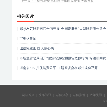
上一篇 : 工信部督促电动自行车问题企业严肃整改
相关阅读
郑州友好肝胆医院全面开展“全国爱肝日”大型肝胆病公益会
诊惠民活动
宝视达集团
诚信完达山 国人放心奶
市场监管总局召开“整治检验检测报告造假行为”专题新闻发
布会
河南省315“共促消费公平”主题座谈会在郑州成功召开
网站首页
|
头条资讯
|
诚信分享
|
诚信指引
|
政策资讯
|
河