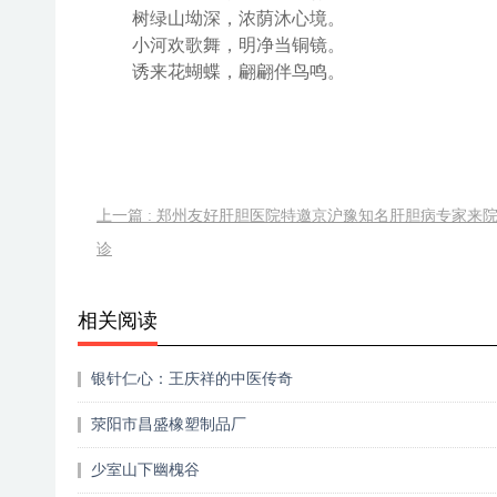
树绿山坳深，浓荫沐心境。
小河欢歌舞，明净当铜镜。
诱来花蝴蝶，翩翩伴鸟鸣。
上一篇 : 郑州友好肝胆医院特邀京沪豫知名肝胆病专家来
诊
相关阅读
银针仁心：王庆祥的中医传奇
荥阳市昌盛橡塑制品厂
少室山下幽槐谷