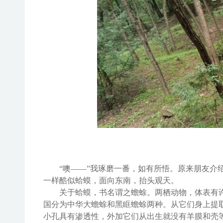
“噢——”我琢磨一番，如有所悟。原来朋友介
一样
酷似蛤蟆，面向东南，抬头观天。
关于
蛤蟆
，书名谓之
蟾蜍。两栖动物，体表有
国分为中华大蟾蜍和黑眶蟾蜍两种。从它们身上提
小孔具有渗透性，外加它们从出生就没有羊膜和壳