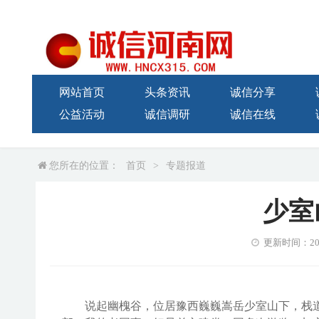
网站首页
头条资讯
诚信分享
公益活动
诚信调研
诚信在线
您所在的位置：
首页
>
专题报道
少室
更新时间：2024-
说起
幽槐谷
，
位
居
豫西
巍巍嵩岳
少室山下
，
栈