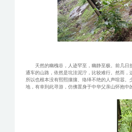
天然
的幽槐谷，
人迹罕至，
幽静至极
。
前几日
通车的山路，依然是坑洼泥泞，比较难行。
然而，
所以也根本没有熙熙攘攘、络绎不绝的人声喧嚣。
地，有幸
到
此寻游，
仿佛
置身于中华父亲山怀抱中