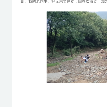
部。
我的
老
同事、好兄弟文建党
，
因
多次游览，加