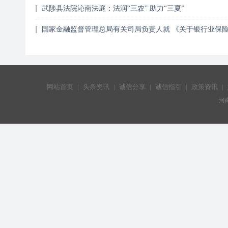
武陟县法院沁南法庭：法润“三农” 助力“三夏”
国家金融监督管理总局有关司局负责人就 《关于银行业保
业做好金融“五篇大文章”的指导意见》答记者问
网站首页
|
头条资讯
|
诚信分享
|
诚信指引
|
政策资讯
|
河