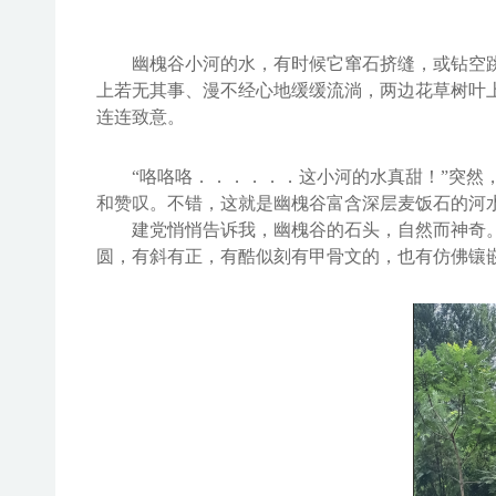
幽槐谷
小河的水，有时候它
窜石挤缝，
或
钻空
上
若无其事、漫不经心地缓缓
流淌，两边花草树
叶
连连致意。
“咯咯咯
．．．．．．这小河的水真甜！
”突然
和赞叹。不错，这就是
幽槐谷
富含深层麦饭石
的河
建党悄悄告诉我，
幽槐谷
的石头，自然而神奇
圆，有斜有正，有酷似刻有甲骨文的，也有仿佛镶