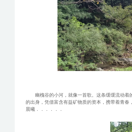
幽槐谷的小河
，就像一首歌。这条
缓缓流动着
的
出身
，凭借
富含有益矿物质
的资本，携
带着青春
晨曦
．．．．．．