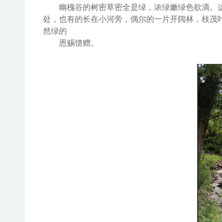
幽槐谷
的
树密草密全是绿，浓绿嫩绿
色欲滴
。
处，也有的长在小河旁，偶尔的一片开阔林，
枝茂
然
绿
的
恩赐馈赠
。