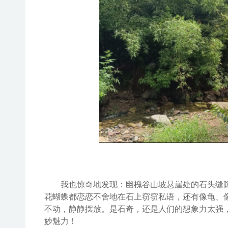
我也惊奇地发现：
幽槐谷
山坡悬崖处的石头缝
花蝴蝶都恋恋不舍地在石上窃窃私语，还有像龟、
不动，静静摆放。是石奇，还是人们的想象力太强
妙魅力！