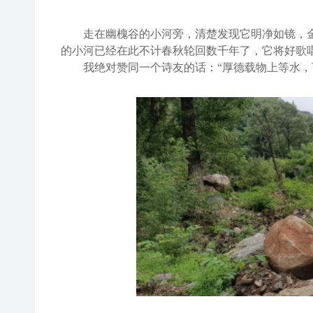
走在
幽槐谷的小河
旁，清楚发现它
明
净
如镜，
的小河
已经在此不计
春秋轮回数千年
了
，
它将
好歌
我绝对赞同一个诗友的话：
“
厚德载物上等水，