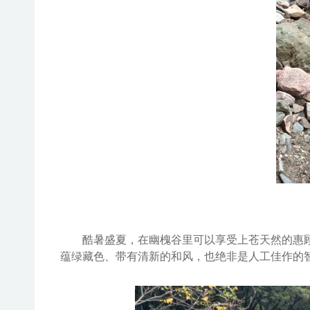
酷暑盛夏，在
幽槐谷
里可以享受上苍天然的惠
蕴绿藏色、带有
清新
的和风
，
也
绝非
是人工佳作的