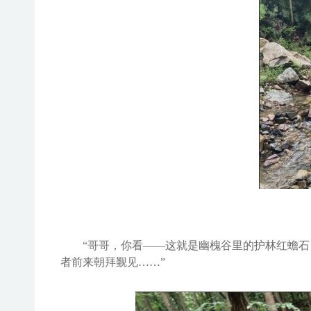
“哥哥，你看——这就是
幽槐谷
里
的护林红蟾石
者前来
朝拜
觐见
……
”