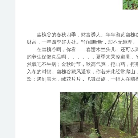
幽槐谷
的春秋四季，财富诱人。
年年游览
幽槐
财富，一年四季好去处。”仔细听听，却不无道理。
在幽槐谷啊，你看
——
春掰木兰头儿，
还
可以
的
养生保健真
品
啊
．．．．．．
夏季来乘凉
避暑
，
然氧
吧不生病
；
金
秋
时节，秋高气爽，
挖山药
，
捋
入冬的时候，
幽槐谷
藏风避寒，你若来此经常爬山
欢；遇到雪天，绒花片片，飞舞盘旋，一幅人在
幽