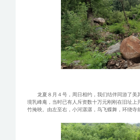
龙夏８月４
号，
周日
相约
，我们结伴同游了美
境乳峰庵，
当时已有人斥资数十万元刚刚在旧址上
竹掩映。由左至右，小河潺潺，鸟飞蝶舞，环绕寺