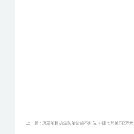
上一篇 : 所建项目扬尘防治措施不到位 中建七局被罚2万元