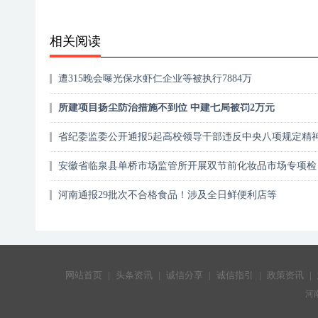
相关阅读
遭315晚会曝光保水虾仁企业等被执行7884万
所建项目扬尘防治措施不到位 中建七局被罚2万元
省纪委监委公开通报5起高校领导干部违反中央八项规定精
典型案例
安徽省临泉县单桥市场监管所开展双节前化妆品市场专项检
查
河南通报29批次不合格食品！涉及全日鲜便利店等
网站首页
|
头条资讯
|
诚信分享
|
诚信指引
|
政策资讯
|
河