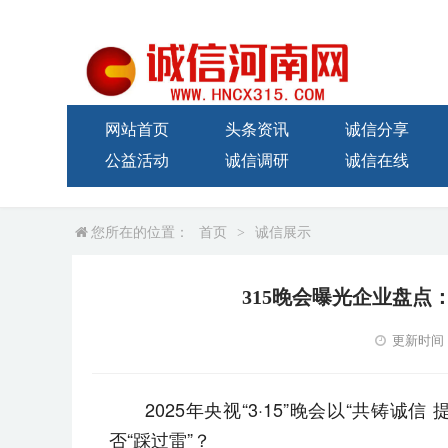
网站首页
头条资讯
诚信分享
公益活动
诚信调研
诚信在线
您所在的位置：
首页
>
诚信展示
315晚会曝光企业盘点
更新时间：20
2025年央视“3·15”晚会以“共铸
否“踩过雷”？