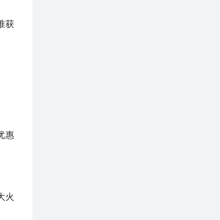
准获
优惠
大火