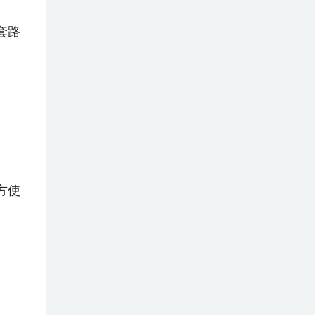
套路
方使