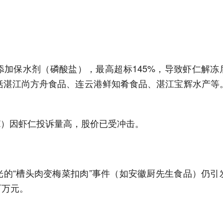
加保水剂（磷酸盐），最高超标145%，导致虾仁解冻
括湛江尚方舟食品、连云港鲜知肴食品、湛江宝辉水产等
.SZ）因虾仁投诉量高，股价已受冲击。
的“槽头肉变梅菜扣肉”事件（如安徽厨先生食品）仍引
百万元。