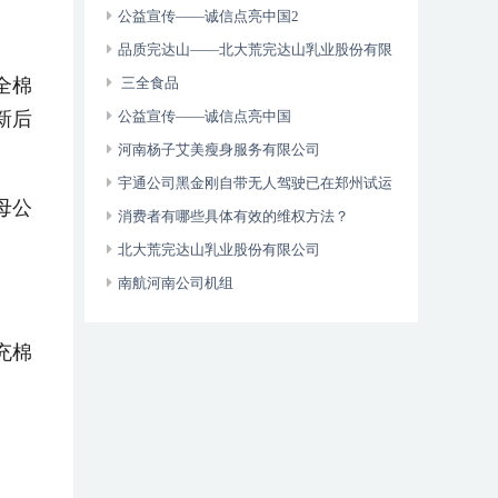
维权年主题
公益宣传——诚信点亮中国2
品质完达山——北大荒完达山乳业股份有限
全棉
公司
三全食品
新后
公益宣传——诚信点亮中国
河南杨子艾美瘦身服务有限公司
宇通公司黑金刚自带无人驾驶已在郑州试运
母公
营
消费者有哪些具体有效的维权方法？
北大荒完达山乳业股份有限公司
南航河南公司机组
充棉