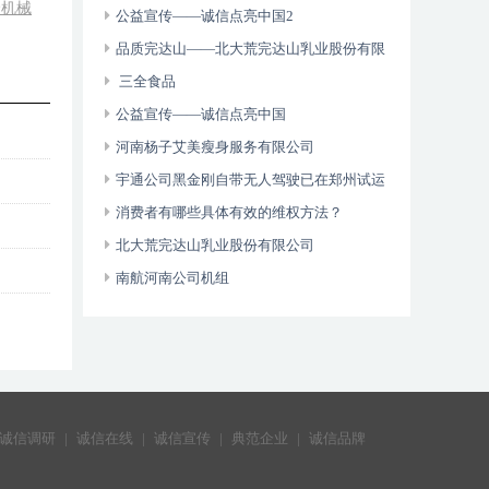
捷机械
维权年主题
公益宣传——诚信点亮中国2
品质完达山——北大荒完达山乳业股份有限
公司
三全食品
公益宣传——诚信点亮中国
河南杨子艾美瘦身服务有限公司
宇通公司黑金刚自带无人驾驶已在郑州试运
营
消费者有哪些具体有效的维权方法？
北大荒完达山乳业股份有限公司
南航河南公司机组
诚信调研
|
诚信在线
|
诚信宣传
|
典范企业
|
诚信品牌