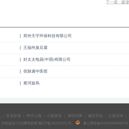
下一篇 : 建
郑州天宇环保科技有限公司
王福州臭豆腐
好太太电器(中国)有限公司
佰脉通中医馆
黄河旋风
讯
|
意见反馈
|
时代人物
|
公益留言
|
诚信河南
|
诚信文化
|
公益活动
|
河南诚信315消费维权网
豫ICP备2022028351号
豫公网安备41010502006805号