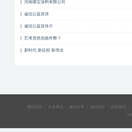
河南璐宝涂料有限公司
诚信公益宣讲
诚信公益宣传片
艺考竟然也敢作弊？
新时代 新征程 新伟业
网站首页
|
头条资讯
|
诚信分享
|
诚信指引
|
政策资讯
|
河